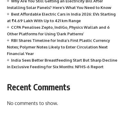
Why Are You Still Getting an Electricity Bill After
Installing Solar Panels? Here’s What You Need to Know
Best Affordable Electric Cars in India 2026: EVs Starting
at ₹4.69 Lakh With Up to 421 km Range
CCPA Penalises Zepto, IndiGo, Physics Wallah and 6
Other Platforms for Using ‘Dark Patterns’
RBI Shares Timeline for India’s First Plastic Currency
Notes; Polymer Notes Likely to Enter Circulation Next
Financial Year
India Sees Better Breastfeeding Start But Sharp Decline
in Exclusive Feeding for Six Months: NFHS-6 Report
Recent Comments
No comments to show.