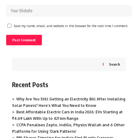
Save my name, email, and website in this browser for the next time I comment.
Search
Recent Posts
Why Are You Still Getting an Electricity Bill After Installing
Solar Panels? Here’s What You Need to Know
Best Affordable Electric Cars in India 2026: EVs Starting at
₹4.69 Lakh With Up to 421 km Range
CCPA Penalises Zepto, IndiGo, Physics Wallah and 6 Other
Platforms for Using ‘Dark Patterns’
RBI Shares Timeline for India’s First Plastic Currency