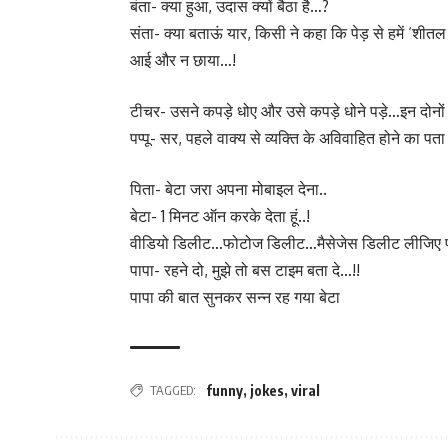
बंता- क्या हुआ, उदास क्यों बैठा है…?
संता- क्या बताऊं यार, किसी ने कहा कि पेड़ से हमें ‘शीतल 
आई और न छाया…!
टीचर- उसने कपड़े धोए और उसे कपड़े धोने पड़े…इन दोनों व
पप्पू- सर, पहले वाक्य से व्यक्ति के अविवाहित होने का 
पिता- बेटा जरा अपना मोबाइल देना..
बेटा- 1 मिनट ऑन करके देता हूं..!
वीडियो डिलीट…फोटोज डिलीट…मैसेजेस डिलीट लीजिए प
पापा- रहने दो, मुझे तो बस टाइम बता दे…!!
पापा की बात सुनकर सन्न रह गया बेटा
TAGGED:
funny
,
jokes
,
viral