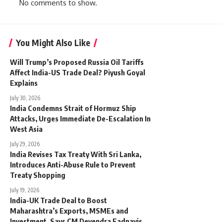
No comments to show.
You Might Also Like
Will Trump’s Proposed Russia Oil Tariffs
Affect India-US Trade Deal? Piyush Goyal
Explains
July 30, 2026
India Condemns Strait of Hormuz Ship
Attacks, Urges Immediate De-Escalation In
West Asia
July 29, 2026
India Revises Tax Treaty With Sri Lanka,
Introduces Anti-Abuse Rule to Prevent
Treaty Shopping
July 19, 2026
India-UK Trade Deal to Boost
Maharashtra’s Exports, MSMEs and
Investment, Says CM Devendra Fadnavis