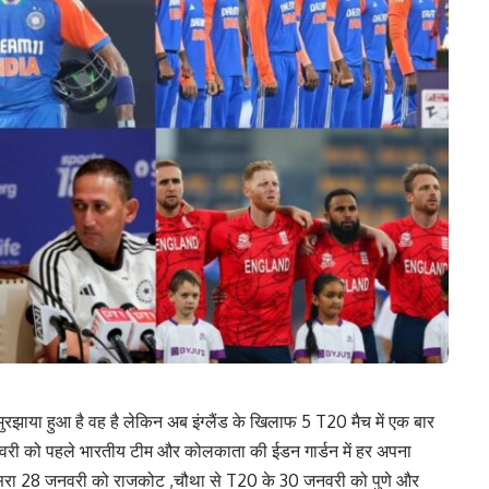
 मुरझाया हुआ है वह है लेकिन अब इंग्लैंड के खिलाफ 5 T20 मैच में एक बार
जनवरी को पहले भारतीय टीम और कोलकाता की ईडन गार्डन में हर अपना
ीसरा 28 जनवरी को राजकोट ,चौथा से T20 के 30 जनवरी को पुणे और