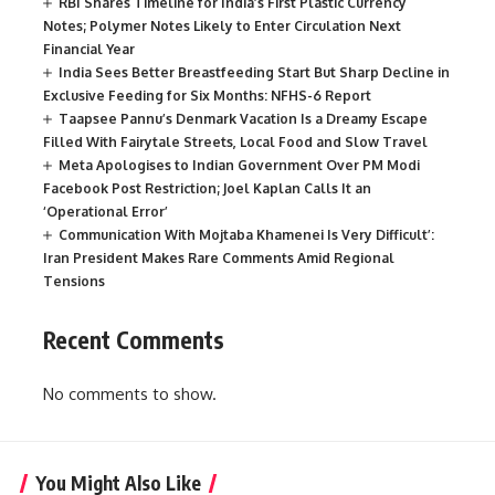
RBI Shares Timeline for India’s First Plastic Currency
Notes; Polymer Notes Likely to Enter Circulation Next
Financial Year
India Sees Better Breastfeeding Start But Sharp Decline in
Exclusive Feeding for Six Months: NFHS-6 Report
Taapsee Pannu’s Denmark Vacation Is a Dreamy Escape
Filled With Fairytale Streets, Local Food and Slow Travel
Meta Apologises to Indian Government Over PM Modi
Facebook Post Restriction; Joel Kaplan Calls It an
‘Operational Error’
Communication With Mojtaba Khamenei Is Very Difficult’:
Iran President Makes Rare Comments Amid Regional
Tensions
Recent Comments
No comments to show.
You Might Also Like