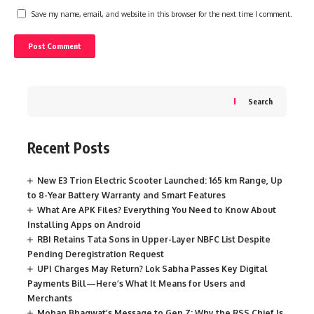
Save my name, email, and website in this browser for the next time I comment.
Search
Recent Posts
New E3 Trion Electric Scooter Launched: 165 km Range, Up
to 8-Year Battery Warranty and Smart Features
What Are APK Files? Everything You Need to Know About
Installing Apps on Android
RBI Retains Tata Sons in Upper-Layer NBFC List Despite
Pending Deregistration Request
UPI Charges May Return? Lok Sabha Passes Key Digital
Payments Bill—Here’s What It Means for Users and
Merchants
Mohan Bhagwat’s Message to Gen Z: Why the RSS Chief Is