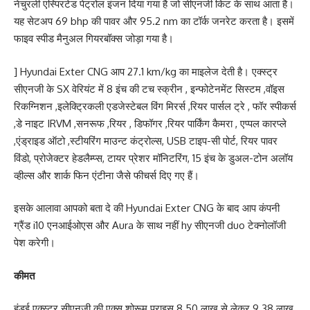
नेचुरली एस्पिरटेड पेट्रोल इंजन दिया गया है जो सीएनजी किट के साथ आता है।
यह सेटअप 69 bhp की पावर और 95.2 nm का टॉर्क जनरेट करता है। इसमें
फाइव स्पीड मैनुअल गियरबॉक्स जोड़ा गया है।
] Hyundai Exter CNG आप 27.1 km/kg का माइलेज देती है। एक्स्ट्र
सीएनजी के SX वेरियंट में 8 इंच की टच स्क्रीन , इन्फोटेनमेंट सिस्टम ,वॉइस
रिकग्निशन ,इलेक्ट्रिकली एडजेस्टेबल विंग मिरर्स ,रियर पार्सल ट्रे , फॉर स्पीकर्स
,डे नाइट IRVM ,सनरूफ ,रियर , डिफॉगर ,रियर पार्किंग कैमरा , एप्पल कारप्ले
,एंड्राइड ऑटो ,स्टीयरिंग माउन्ट कंट्रोल्स, USB टाइप-सी पोर्ट, रियर पावर
विंडो, प्रोजेक्टर हेडलैम्प्स, टायर प्रेशर मॉनिटरिंग, 15 इंच के डुअल-टोन अलॉय
व्हील्स और शार्क फिन एंटीना जैसे फीचर्स दिए गए हैं।
इसके आलावा आपको बता दे की Hyundai Exter CNG के बाद आप कंपनी
ग्रैंड i10 एनआईओएस और Aura के साथ नहीं hy सीएनजी duo टेक्नोलॉजी
पेश करेगी।
कीमत
हुंडई एक्स्ट्र सीएनजी की एक्स शोरूम प्राइस 8.50 लाख से लेकर 9.38 लाख