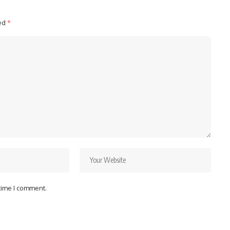
ked
*
 time I comment.