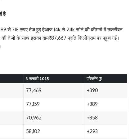
 है
9 से 318 रुपए तेज हुई हैआज 14k से 24k सोने की कीमतों में तकरीबन
500 की तेजी के साथ इसका दाम₹87,667 प्रति किलोग्राम पर पहुंच गई।
ा।
3 जनवरी 2025
परिवर्तन (₹)
77,469
+390
77,159
+389
70,962
+358
58,102
+293