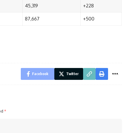
45,319
+228
87,667
+500
Facebook
Twitter
ked
*