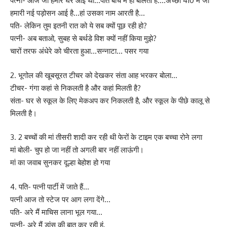
पत्नी- आज जो हमारे घर आई थी…पति बीच में ही बोलता है….अच्छा 410 में जो
हमारी नई पड़ोसन आई है…हां उसका नाम आरती है…
पति- लेकिन तुम इतनी रात को ये सब क्यों पूछ रही हो?
पत्नी- अब बताओ, सुबह से बर्थडे विश क्यों नहीं किया मुझे?
चारों तरफ अंधेरे को चीरता हुआ…सन्नाटा… पसर गया
2. भूगोल की खूबसूरत टीचर को देखकर संता आह भरकर बोला…
टीचर- गंगा कहां से निकलती है और कहां मिलती है?
संता- घर से स्कूल के लिए मेकअप कर निकलती है, और स्कूल के पीछे कालू से
मिलती है।
3. 2 बच्चों की मां तीसरी शादी कर रही थी फेरों के टाइम एक बच्चा रोने लगा
मां बोली- चुप हो जा नहीं तो अगली बार नहीं लाऊंगी।
मां का जवाब सुनकर दूल्हा बेहोश हो गया
4. पति- पत्नी पार्टी में जाते हैं…
पत्नी आज तो स्टेज पर आग लगा देंगे…
पति- अरे मैं माचिस लाना भूल गया…
पत्नी- अरे मैं डांस की बात कर रही हूं.