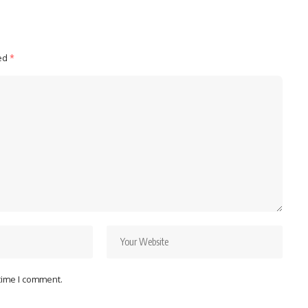
ked
*
 time I comment.