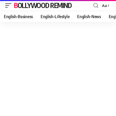
BOLLYWOOD REMIND
Aa
Font
Resizer
English-Business
English-Lifestyle
English-News
Eng