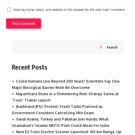
Save my name, email, and website in this browser for the next time I comment.
Search
Recent Posts
Could Humans Live Beyond 200 Years? Scientists Say One
Major Biological Barrier Must Be Overcome
Nayanthara Stuns in a Shimmering Rust-Orange Saree at
‘Toxic’ Trailer Launch
Jharkhand JPSC Protest: Fresh Talks Planned as
Government Considers Cancelling 14th Exam
Saudi Arabia, Turkey and Pakistan Join Hands: What
Islamabad’s ‘Islamic NATO’ Push Could Mean for India
New E3 Trion Electric Scooter Launched: 165 km Range, Up