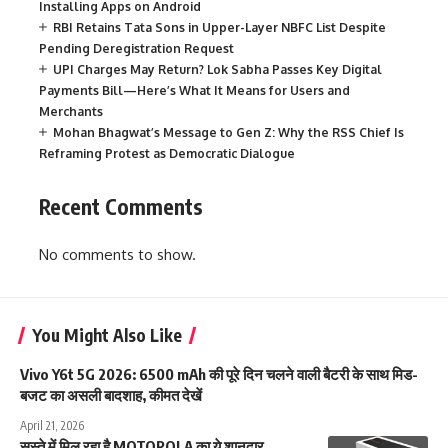
Installing Apps on Android
RBI Retains Tata Sons in Upper-Layer NBFC List Despite
Pending Deregistration Request
UPI Charges May Return? Lok Sabha Passes Key Digital
Payments Bill—Here’s What It Means for Users and
Merchants
Mohan Bhagwat’s Message to Gen Z: Why the RSS Chief Is
Reframing Protest as Democratic Dialogue
Recent Comments
No comments to show.
You Might Also Like
Vivo Y6t 5G 2026: 6500 mAh की पूरे दिन चलने वाली बैटरी के साथ मिड-
बजट का असली बादशाह, कीमत देखें
April 21, 2026
सस्ते में मिल रहा है MOTOROLA का ये शानदार