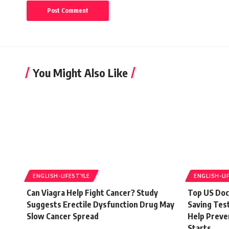
You Might Also Like
ENGLISH-LIFESTYLE
ENGLISH-LI
Can Viagra Help Fight Cancer? Study
Top US Doc
Suggests Erectile Dysfunction Drug May
Saving Test
Slow Cancer Spread
Help Preve
Starts