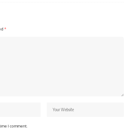
ked
*
 time I comment.