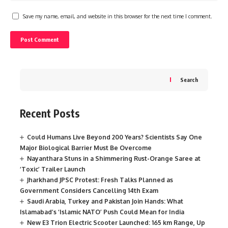
Save my name, email, and website in this browser for the next time I comment.
Search
Recent Posts
Could Humans Live Beyond 200 Years? Scientists Say One
Major Biological Barrier Must Be Overcome
Nayanthara Stuns in a Shimmering Rust-Orange Saree at
‘Toxic’ Trailer Launch
Jharkhand JPSC Protest: Fresh Talks Planned as
Government Considers Cancelling 14th Exam
Saudi Arabia, Turkey and Pakistan Join Hands: What
Islamabad’s ‘Islamic NATO’ Push Could Mean for India
New E3 Trion Electric Scooter Launched: 165 km Range, Up