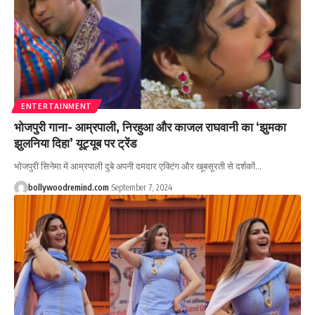
ENTERTAINMENT
भोजपुरी गाना- आम्रपाली, निरहुआ और काजल राघवानी का ‘झुमका
झुलनिया दिहा’ यूट्यूब पर ट्रेंड
भोजपुरी सिनेमा में आम्रपाली दुबे अपनी दमदार एक्टिंग और खूबसूरती से दर्शकों
…
bollywoodremind.com
September 7, 2024