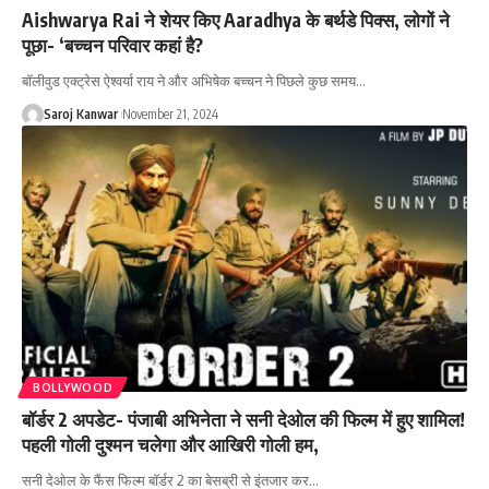
Aishwarya Rai ने शेयर किए Aaradhya के बर्थडे पिक्स, लोगों ने
पूछा- ‘बच्चन परिवार कहां है?
बॉलीवुड एक्ट्रेस ऐश्वर्या राय ने और अभिषेक बच्चन ने पिछले कुछ समय
…
Saroj Kanwar
November 21, 2024
BOLLYWOOD
बॉर्डर 2 अपडेट- पंजाबी अभिनेता ने सनी देओल की फिल्म में हुए शामिल!
पहली गोली दुश्मन चलेगा और आखिरी गोली हम,
सनी देओल के फैंस फिल्म बॉर्डर 2 का बेसब्री से इंतजार कर
…