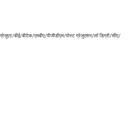
सेग्रेजुएट/बीई/बीटेक/एमबीए/पीजीडीएम/पोस्ट ग्रेजुएशन/लॉ डिग्री/सीए/