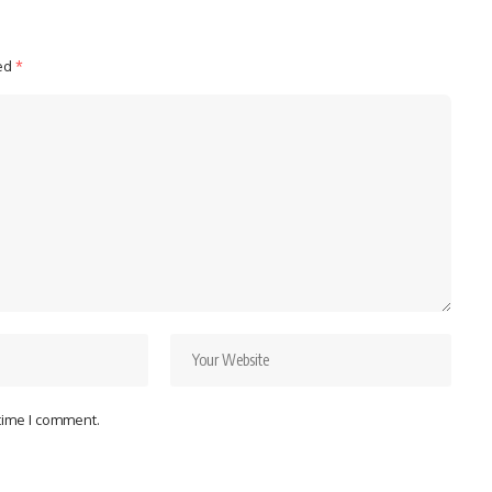
ked
*
 time I comment.