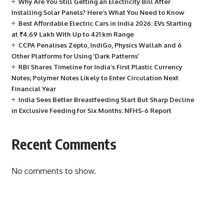
Why Are You Still Getting an Electricity Bill After
Installing Solar Panels? Here’s What You Need to Know
Best Affordable Electric Cars in India 2026: EVs Starting
at ₹4.69 Lakh With Up to 421 km Range
CCPA Penalises Zepto, IndiGo, Physics Wallah and 6
Other Platforms for Using ‘Dark Patterns’
RBI Shares Timeline for India’s First Plastic Currency
Notes; Polymer Notes Likely to Enter Circulation Next
Financial Year
India Sees Better Breastfeeding Start But Sharp Decline
in Exclusive Feeding for Six Months: NFHS-6 Report
Recent Comments
No comments to show.