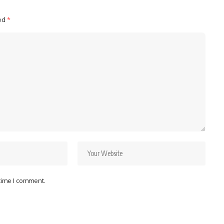
ked
*
 time I comment.