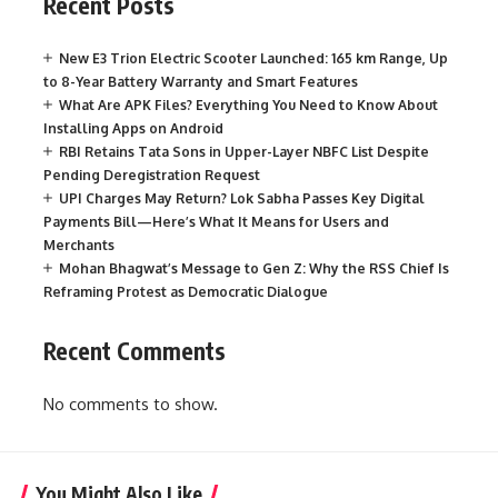
Recent Posts
New E3 Trion Electric Scooter Launched: 165 km Range, Up
to 8-Year Battery Warranty and Smart Features
What Are APK Files? Everything You Need to Know About
Installing Apps on Android
RBI Retains Tata Sons in Upper-Layer NBFC List Despite
Pending Deregistration Request
UPI Charges May Return? Lok Sabha Passes Key Digital
Payments Bill—Here’s What It Means for Users and
Merchants
Mohan Bhagwat’s Message to Gen Z: Why the RSS Chief Is
Reframing Protest as Democratic Dialogue
Recent Comments
No comments to show.
You Might Also Like