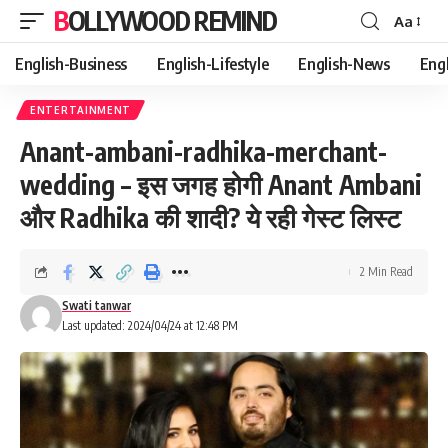
BOLLYWOOD REMIND
Aa
Font
Resizer
English-Business
English-Lifestyle
English-News
Eng
ENTERTAINMENT
Anant-ambani-radhika-merchant-
wedding – इस जगह होगी Anant Ambani
और Radhika की शादी? ये रही गेस्ट लिस्ट
2 Min Read
Swati tanwar
Last updated: 2024/04/24 at 12:48 PM